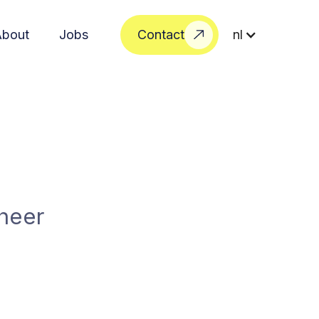
About
Jobs
Contact
nl
eheer