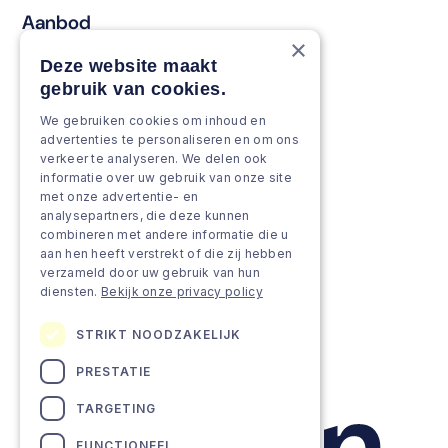
Aanbod
×
Behouden & vernieuwen
Deze website maakt
gebruik van cookies.
Versterken & verbreden
We gebruiken cookies om inhoud en
Groeien & innoveren
advertenties te personaliseren en om ons
verkeer te analyseren. We delen ook
Aanpak
informatie over uw gebruik van onze site
met onze advertentie- en
analysepartners, die deze kunnen
Projecten
combineren met andere informatie die u
aan hen heeft verstrekt of die zij hebben
Team as a service
verzameld door uw gebruik van hun
diensten.
Bekijk onze privacy policy
STRIKT NOODZAKELIJK
PRESTATIE
TARGETING
FUNCTIONEEL