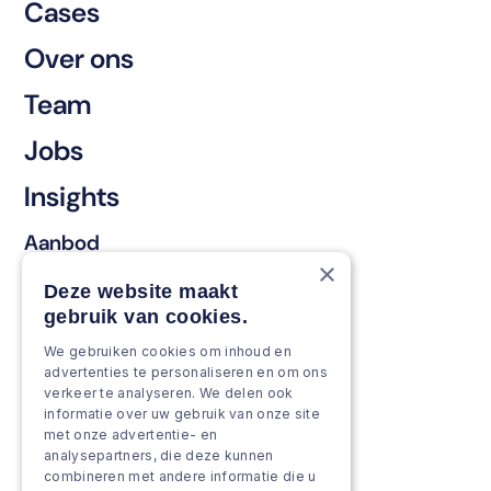
Cases
Over ons
Team
Jobs
Insights
Aanbod
×
Behouden & vernieuwen
Deze website maakt
gebruik van cookies.
Versterken & verbreden
We gebruiken cookies om inhoud en
Groeien & innoveren
advertenties te personaliseren en om ons
verkeer te analyseren. We delen ook
Aanpak
informatie over uw gebruik van onze site
met onze advertentie- en
analysepartners, die deze kunnen
Projecten
combineren met andere informatie die u