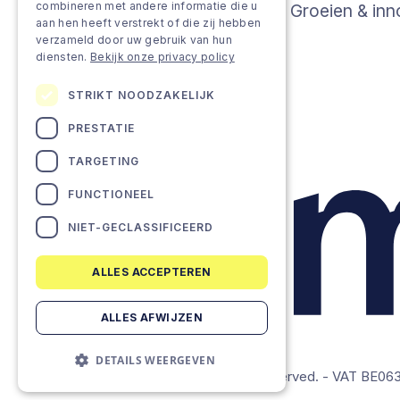
combineren met andere informatie die u
Groeien & in
Jobs
aan hen heeft verstrekt of die zij hebben
verzameld door uw gebruik van hun
Insights
diensten.
Bekijk onze privacy policy
STRIKT NOODZAKELIJK
PRESTATIE
TARGETING
FUNCTIONEEL
NIET-GECLASSIFICEERD
ALLES ACCEPTEREN
ALLES AFWIJZEN
DETAILS WEERGEVEN
© Lemon Companies - All rights reserved. - VAT BE0