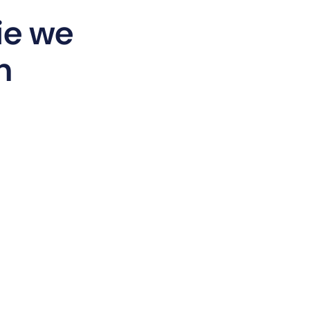
ie we
n