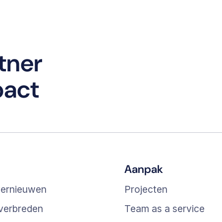
tner
pact
Aanpak
vernieuwen
Projecten
 verbreden
Team as a service