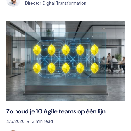
Director Digital Transformation
S
Zo houd je 10 Agile teams op één lijn
•
4/6/2026
3
min read