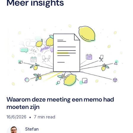
Meer insights
S
Waarom deze meeting een memo had
moeten zijn
•
16/6/2026
7
min read
Stefan