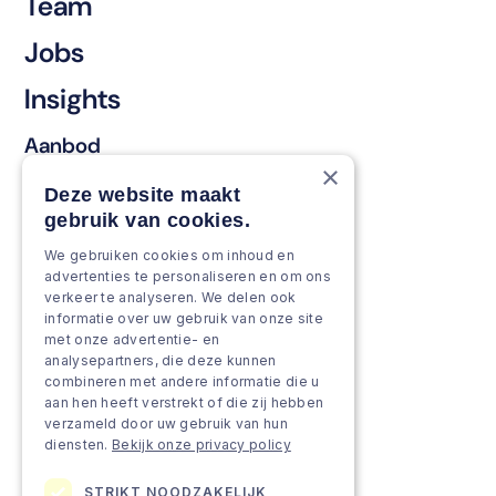
Team
Jobs
Insights
Aanbod
×
Behouden & vernieuwen
Deze website maakt
gebruik van cookies.
Versterken & verbreden
We gebruiken cookies om inhoud en
Groeien & innoveren
advertenties te personaliseren en om ons
verkeer te analyseren. We delen ook
Aanpak
informatie over uw gebruik van onze site
met onze advertentie- en
analysepartners, die deze kunnen
Projecten
combineren met andere informatie die u
aan hen heeft verstrekt of die zij hebben
Team as a service
verzameld door uw gebruik van hun
diensten.
Bekijk onze privacy policy
STRIKT NOODZAKELIJK