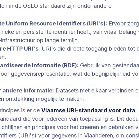
den in de OSLO standaard zijn onder andere:
te Uniform Resource Identifiers (URI's):
Ervoor zorg
nieke en persistente identifier heeft, van vitaal belang
-infrastructuur op lange termijn.
re HTTP URI's
: URI's die directe toegang bieden tot 
en.
rdiseerde informatie (RDF):
Gebruik van gestandaa
oor gegevensrepresentatie, wat de begrijpelijkheid v
r andere informatie:
Datasets met elkaar verbinden 
en ontdekking mogelijk te maken.
incipes is er de
Vlaamse URI-standaard voor data
,
tandaard die voor iedereen van toepassing is. Dit doc
 richtlijnen en principes voor het creëren en gebruiken 
tifiers (URI's) voor gegevens in Vlaanderen, om consi