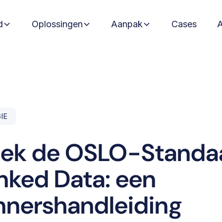
d
Oplossingen
Aanpak
Cases
IE
ek de OSLO-Standa
inked Data: een
nnershandleiding