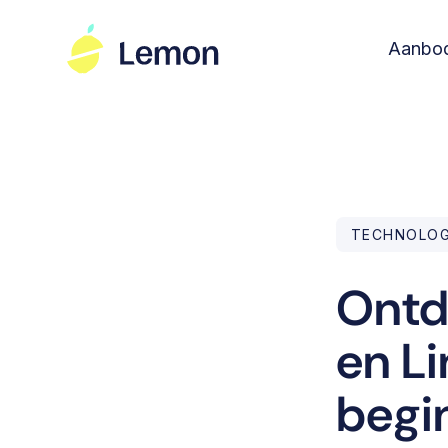
Aanbo
TECHNOLOG
Ontd
en L
begi