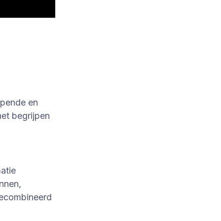
lopende en
het begrijpen
atie
onnen,
 gecombineerd