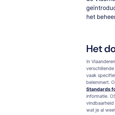
geïntrodu
het beheer
Het do
In Vlaanderen
verschillend
vaak specifie
belemmert. O
Standards fo
informatie. O
vindbaarheid v
wat je al wee