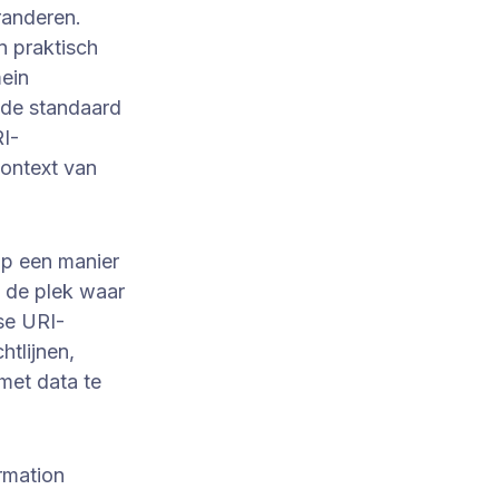
randeren.
 praktisch
ein
nde standaard
RI-
ontext van
p een manier
s de plek waar
se URI-
htlijnen,
met data te
rmation