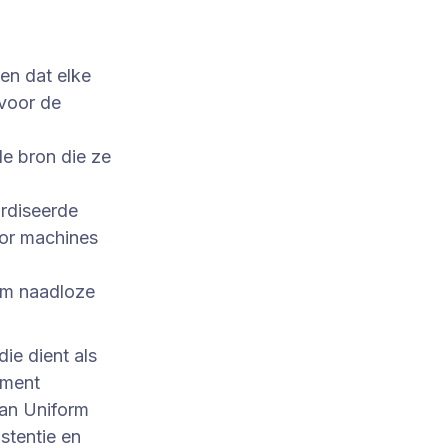
en dat elke
 voor de
de bron die ze
rdiseerde
oor machines
om naadloze
 die dient als
ument
van Uniform
stentie en