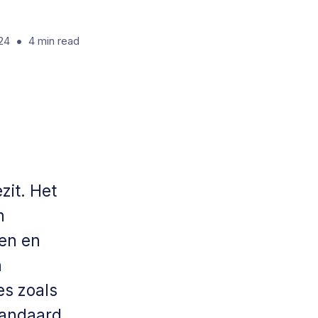
•
24
4
min read
zit. Het
n
men en
n
es zoals
tandaard