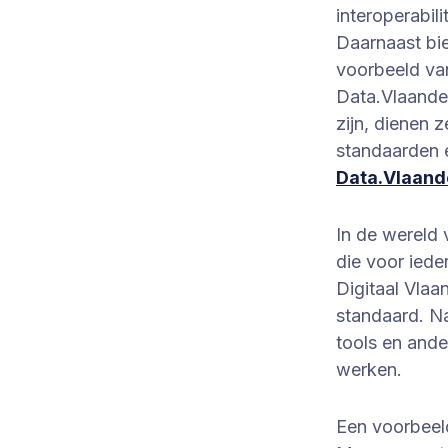
interoperabil
Daarnaast bi
voorbeeld va
Data.Vlaander
zijn, dienen z
standaarden 
Data.Vlaand
In de wereld
die voor iede
Digitaal Vlaa
standaard. Na
tools en and
werken.
Een voorbeeld