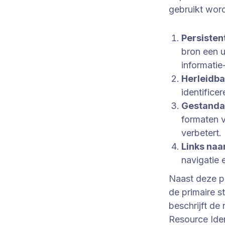
gebruikt wor
Persisten
bron een u
informatie
Herleidba
identificer
Gestandaa
formaten v
verbetert.
Links naa
navigatie 
Naast deze pr
de primaire s
beschrijft de
Resource Iden