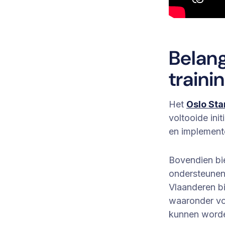
Belan
traini
Het
Oslo Sta
voltooide ini
en implemen
Bovendien bi
ondersteunen 
Vlaanderen bi
waaronder voc
kunnen worde