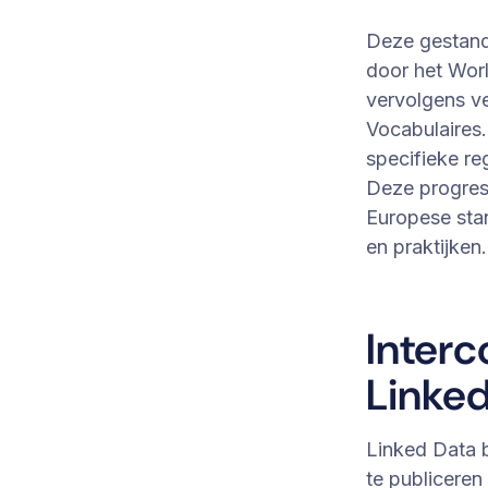
Deze gestanda
door het Wor
vervolgens v
Vocabulaires.
specifieke re
Deze progres
Europese stan
en praktijken.
Interc
Linke
Linked Data 
te publiceren