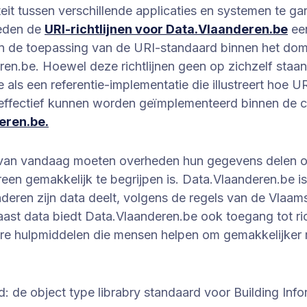
iteit tussen verschillende applicaties en systemen te ga
eden de
URI-richtlijnen voor Data.Vlaanderen.be
een
n de toepassing van de URI-standaard binnen het dom
en.be. Hoewel deze richtlijnen geen op zichzelf staa
e als een referentie-implementatie die illustreert hoe U
effectief kunnen worden geïmplementeerd binnen de c
eren.be.
 van vandaag moeten overheden hun gegevens delen o
reen gemakkelijk te begrijpen is. Data.Vlaanderen.be i
nderen zijn data deelt, volgens de regels van de Vlaam
ast data biedt Data.Vlaanderen.be ook toegang tot ric
ere hulpmiddelen die mensen helpen om gemakkelijker 
: de object type librabry standaard voor Building Info