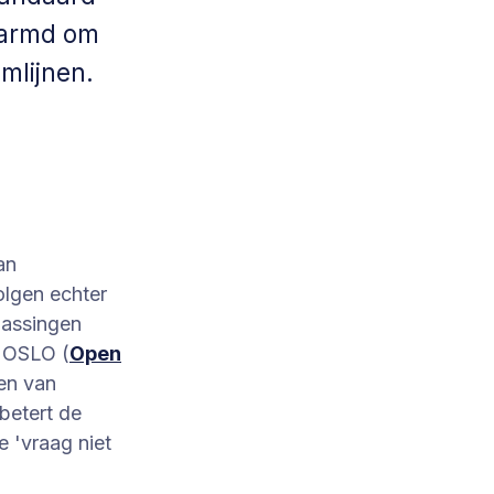
marmd om
mlijnen.
an
olgen echter
passingen
d OSLO (
Open
len van
betert de
e 'vraag niet