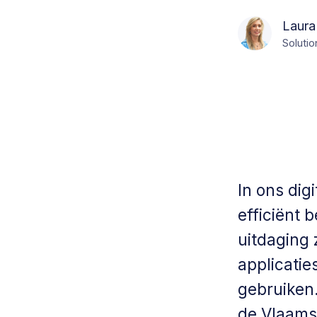
Laura
Solutio
In ons dig
efficiënt 
uitdaging 
applicatie
gebruiken.
de Vlaams