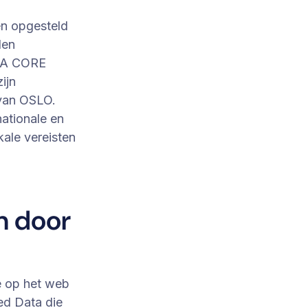
en opgesteld
den
ISA CORE
ijn
 van OSLO.
ationale en
ale vereisten
n door
e op het web
ked Data die