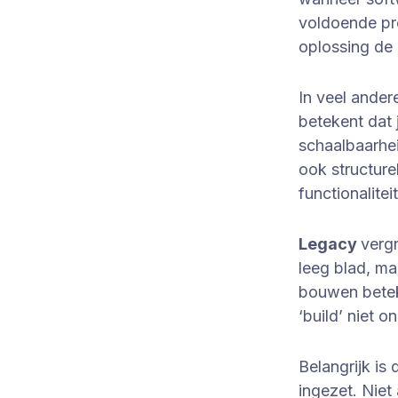
voldoende pr
oplossing de 
In veel ander
betekent dat 
schaalbaarhei
ook structure
functionalite
Legacy
verg
leeg blad, ma
bouwen betek
‘build’ niet 
Belangrijk is
ingezet. Niet