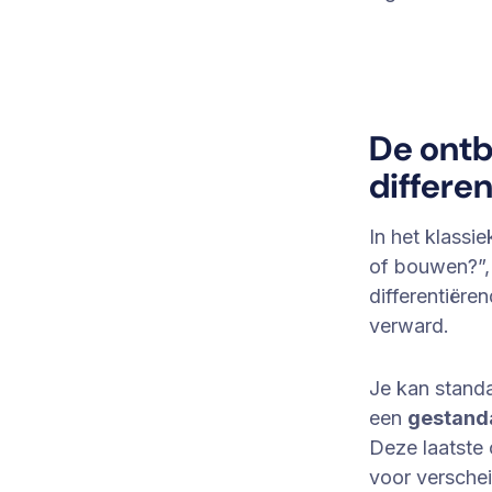
De ontb
differen
In het klassi
of bouwen?”,
differentiëre
verward.
Je kan stand
een
gestanda
Deze laatste o
voor verschei