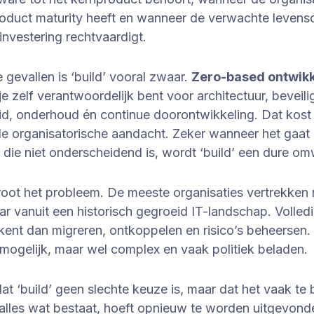
oduct maturity heeft en wanneer de verwachte levens
investering rechtvaardigt.
e gevallen is ‘build’ vooral zwaar.
Zero-based ontwikk
je zelf verantwoordelijk bent voor architectuur, beveili
d, onderhoud én continue doorontwikkeling. Dat kost t
le organisatorische aandacht. Zeker wanneer het gaat
it die niet onderscheidend is, wordt ‘build’ een dure o
root het probleem. De meeste organisaties vertrekken 
ar vanuit een historisch gegroeid IT-landschap. Volle
ent dan migreren, ontkoppelen en risico’s beheersen.
onmogelijk, maar wel complex en vaak politiek beladen.
 dat ‘build’ geen slechte keuze is, maar dat het vaak te
 alles wat bestaat, hoeft opnieuw te worden uitgevond