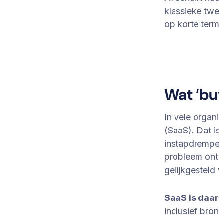
klassieke twe
op korte term
Wat ‘bu
In vele organ
(SaaS). Dat i
instapdrempe
probleem ont
gelijkgesteld
SaaS is daar
inclusief bro