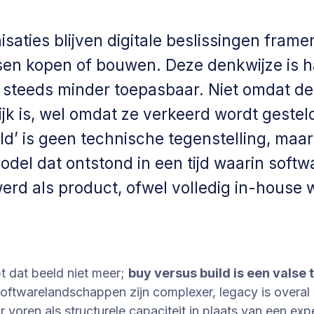
isaties blijven digitale beslissingen frame
sen kopen of bouwen. Deze denkwijze is h
k steeds minder toepasbaar. Niet omdat d
jk is, wel omdat ze verkeerd wordt gestel
ld’ is geen technische tegenstelling, maa
del dat ontstond in een tijd waarin softw
rd als product, ofwel volledig in-house 
t dat beeld niet meer;
buy versus build is een valse 
oftwarelandschappen zijn complexer, legacy is overal
ar voren als structurele capaciteit in plaats van een ex