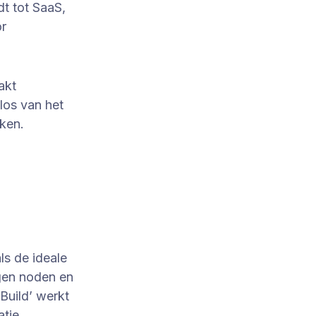
t tot SaaS,
or
akt
 los van het
eken.
ls de ideale
gen noden en
‘Build’ werkt
atie