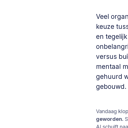
Veel organ
keuze tus
en tegelij
onbelangri
versus bui
mentaal mo
gehuurd we
gebouwd.
Vandaag klop
geworden.
S
AI schuift na