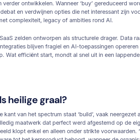
 verder ontwikkelen. Wanneer ‘buy’ gereduceerd word
debat en verdwijnen opties die net interessant zijn vo
met complexiteit, legacy of ambities rond AI.
SaaS zelden ontworpen als structurele drager. Data ra
integraties blijven fragiel en AI-toepassingen opereren
. Wat efficiënt start, mondt al snel uit in een lappend
als heilige graal?
 kant van het spectrum staat ‘build’, vaak neergezet a
olledig maatwerk dat perfect werd afgestemd op de ei
beeld klopt enkel en alleen onder strikte voorwaarden. 
ware tot het kernproduct behoort, wanneer de organis