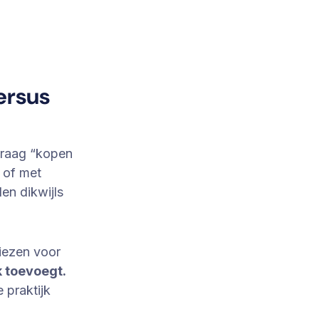
ersus
 vraag “kopen
 of met
en dikwijls
iezen voor
k toevoegt
.
e praktijk