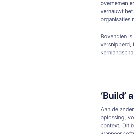
overnemen en
vernauwt het 
organisaties 
Bovendien is 
versnipperd, 
kernlandschap
‘Build’ 
Aan de andere
oplossing; v
context. Dit 
wanneer soft