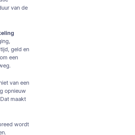
duur van de
eling
ging,
ijd, geld en
 om een
mweg.
niet van een
dig opnieuw
 Dat maakt
 breed wordt
en.