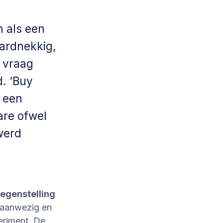
n als een
ardnekkig,
e vraag
d. ‘Buy
r een
are ofwel
werd
tegenstelling
 aanwezig en
periment. De