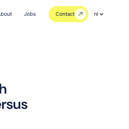
About
Jobs
Contact
nl
ch
ersus