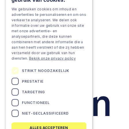
gebruik van cookies.
Versterken & verbreden
We gebruiken cookies om inhoud en
Groeien & innoveren
advertenties te personaliseren en om ons
verkeer te analyseren. We delen ook
Aanpak
informatie over uw gebruik van onze site
met onze advertentie- en
analysepartners, die deze kunnen
Projecten
combineren met andere informatie die u
aan hen heeft verstrekt of die zij hebben
Team as a service
verzameld door uw gebruik van hun
diensten.
Bekijk onze privacy policy
STRIKT NOODZAKELIJK
PRESTATIE
TARGETING
FUNCTIONEEL
NIET-GECLASSIFICEERD
ALLES ACCEPTEREN