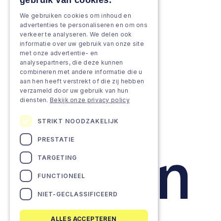
gebruik van cookies.
Strengthen & broaden
We gebruiken cookies om inhoud en
Grow & Innovate
advertenties te personaliseren en om ons
verkeer te analyseren. We delen ook
Approach
informatie over uw gebruik van onze site
met onze advertentie- en
analysepartners, die deze kunnen
Projects
combineren met andere informatie die u
aan hen heeft verstrekt of die zij hebben
Team as a service
verzameld door uw gebruik van hun
diensten.
Bekijk onze privacy policy
STRIKT NOODZAKELIJK
PRESTATIE
TARGETING
FUNCTIONEEL
NIET-GECLASSIFICEERD
ALLES ACCEPTEREN