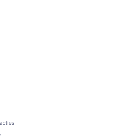
acties
w