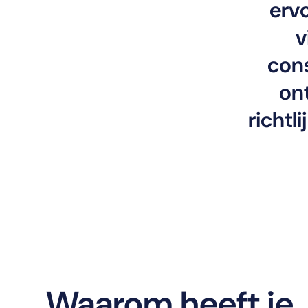
ervo
v
cons
ont
richtl
Waarom heeft je