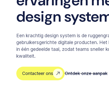
ervaringen m
design syste
Een krachtig design system is de ruggengr
gebruikersgerichte digitale producten. He
in één gedeelde taal, zodat teams sneller
kwaliteit.
Ontdek onze aanpak
Contacteer ons