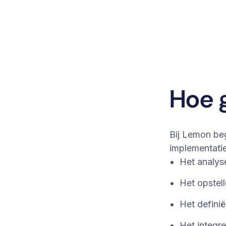
Hoe 
Bij Lemon beg
implementati
Het analys
Het opstel
Het definië
Het integr