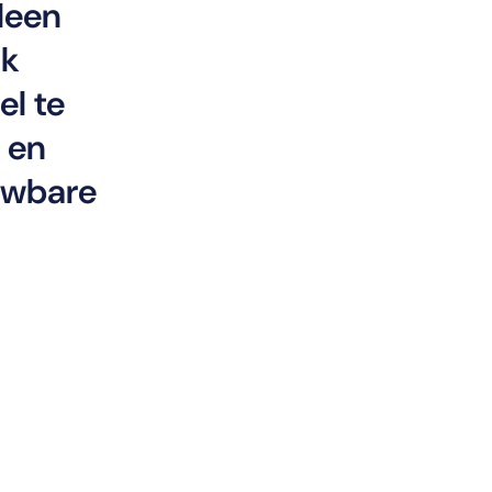
lleen
ok
el te
 en
ouwbare