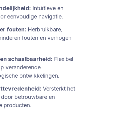
delijkheid:
Intuïtieve en
oor eenvoudige navigatie.
er fouten:
Herbruikbare,
inderen fouten en verhogen
en schaalbaarheid:
Flexibel
 op veranderende
ogische ontwikkelingen.
nttevredenheid:
Versterkt het
t door betrouwbare en
le producten.