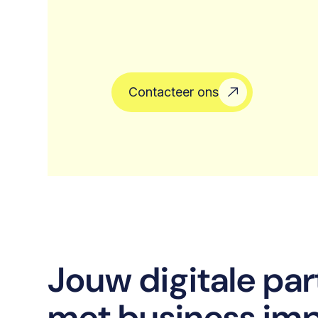
Contacteer ons
Jouw digitale par
met business im