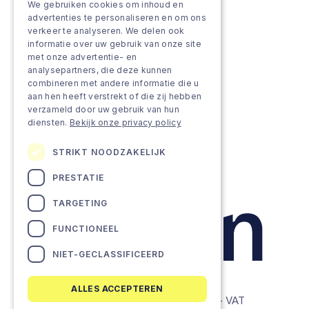
We gebruiken cookies om inhoud en
Grow & Innovate
advertenties te personaliseren en om ons
verkeer te analyseren. We delen ook
Approach
informatie over uw gebruik van onze site
met onze advertentie- en
analysepartners, die deze kunnen
Projects
combineren met andere informatie die u
aan hen heeft verstrekt of die zij hebben
Team as a service
verzameld door uw gebruik van hun
diensten.
Bekijk onze privacy policy
STRIKT NOODZAKELIJK
PRESTATIE
TARGETING
FUNCTIONEEL
NIET-GECLASSIFICEERD
ALLES ACCEPTEREN
© Lemon Companies - All rights reserved. - VAT