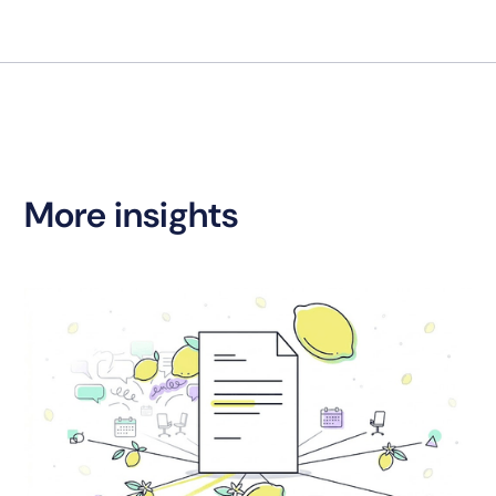
More insights
S