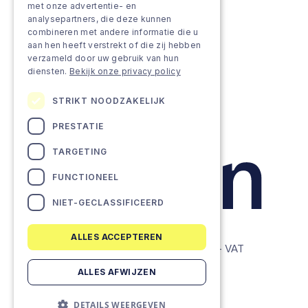
met onze advertentie- en
analysepartners, die deze kunnen
Projects
combineren met andere informatie die u
aan hen heeft verstrekt of die zij hebben
Team as a service
verzameld door uw gebruik van hun
diensten.
Bekijk onze privacy policy
STRIKT NOODZAKELIJK
PRESTATIE
TARGETING
FUNCTIONEEL
NIET-GECLASSIFICEERD
ALLES ACCEPTEREN
© Lemon Companies - All rights reserved. - VAT
BE0634604286
ALLES AFWIJZEN
Privacy Policy
DETAILS WEERGEVEN