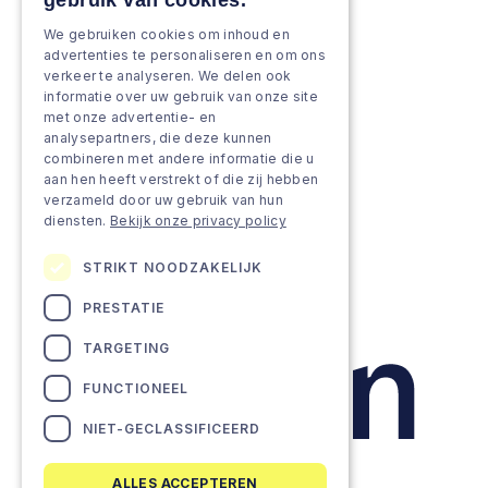
gebruik van cookies.
Strengthen & broaden
We gebruiken cookies om inhoud en
Grow & Innovate
advertenties te personaliseren en om ons
verkeer te analyseren. We delen ook
Approach
informatie over uw gebruik van onze site
met onze advertentie- en
analysepartners, die deze kunnen
Projects
combineren met andere informatie die u
aan hen heeft verstrekt of die zij hebben
Team as a service
verzameld door uw gebruik van hun
diensten.
Bekijk onze privacy policy
STRIKT NOODZAKELIJK
PRESTATIE
TARGETING
FUNCTIONEEL
NIET-GECLASSIFICEERD
ALLES ACCEPTEREN